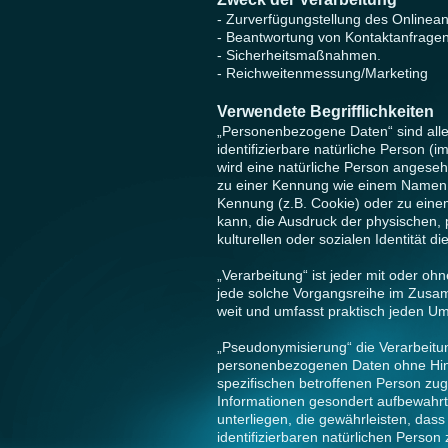
- Zurverfügungstellung des Onlinean
- Beantwortung von Kontaktanfrage
- Sicherheitsmaßnahmen.
- Reichweitenmessung/Marketing
Verwendete Begrifflichkeiten
„Personenbezogene Daten“ sind alle I
identifizierbare natürliche Person (i
wird eine natürliche Person angesehe
zu einer Kennung wie einem Namen, 
Kennung (z.B. Cookie) oder zu eine
kann, die Ausdruck der physischen, p
kulturellen oder sozialen Identität d
„Verarbeitung“ ist jeder mit oder oh
jede solche Vorgangsreihe im Zusa
weit und umfasst praktisch jeden U
„Pseudonymisierung“ die Verarbeitu
personenbezogenen Daten ohne Hinzu
spezifischen betroffenen Person zu
Informationen gesondert aufbewahr
unterliegen, die gewährleisten, dass
identifizierbaren natürlichen Perso