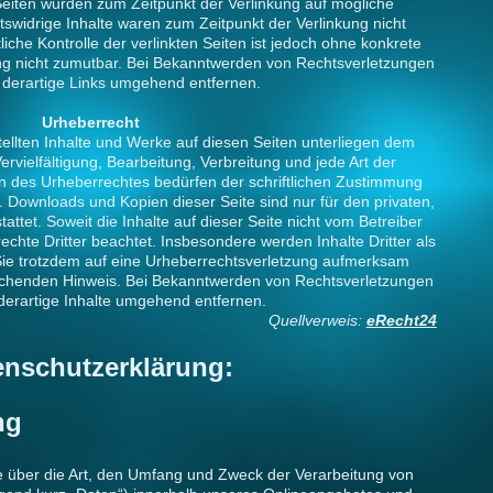
 Seiten wurden zum Zeitpunkt der Verlinkung auf mögliche
swidrige Inhalte waren zum Zeitpunkt der Verlinkung nicht
iche Kontrolle der verlinkten Seiten ist jedoch ohne konkrete
ng nicht zumutbar. Bei Bekanntwerden von Rechtsverletzungen
 derartige Links umgehend entfernen.
Urheberrecht
tellten Inhalte und Werke auf diesen Seiten unterliegen dem
rvielfältigung, Bearbeitung, Verbreitung und jede Art der
 des Urheberrechtes bedürfen der schriftlichen Zustimmung
s. Downloads und Kopien dieser Seite sind nur für den privaten,
ttet. Soweit die Inhalte auf dieser Seite nicht vom Betreiber
echte Dritter beachtet. Insbesondere werden Inhalte Dritter als
Sie trotzdem auf eine Urheberrechtsverletzung aufmerksam
rechenden Hinweis. Bei Bekanntwerden von Rechtsverletzungen
derartige Inhalte umgehend entfernen.
Quellverweis:
eRecht24
enschutzerklärung:
ng
e über die Art, den Umfang und Zweck der Verarbeitung von