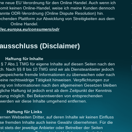
ine neue EU Verordnung für den Online Handel. Auch wenn ich
somit keinen Online-Handel, weise ich meine Kunden dennoch
nannte ODR-Verordnung (Online Dispute Resolution) hin.
rechenden Plattform zur Abwicklung von Streitigkeiten aus dem
Online Handel.
://ec.europa.eu/consumers/odr
ausschluss (Disclaimer)
Haftung für Inhalte
 § 7 Abs.1 TMG für eigene Inhalte auf diesen Seiten nach den
ch. Nach §§ 8 bis 10 TMG sind wir als Diensteanbieter jedoch
der gespeicherte fremde Informationen zu überwachen oder nach
ine rechtswidrige Tätigkeit hinweisen. Verpflichtungen zur
ung von Informationen nach den allgemeinen Gesetzen bleiben
liche Haftung ist jedoch erst ab dem Zeitpunkt der Kenntnis
etzung möglich. Bei Bekanntwerden von entsprechenden
werden wir diese Inhalte umgehend entfernen.
Haftung für Links
ernen Webseiten Dritter, auf deren Inhalte wir keinen Einfluss
ese fremden Inhalte auch keine Gewähr übernehmen. Für die
ist stets der jeweilige Anbieter oder Betreiber der Seiten