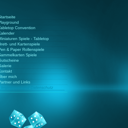
tartseite
Playground
Tabletop Convention
Kalender
Miniaturen Spiele - Tabletop
Brett- und Kartenspiele
Pen & Paper Rollenspiele
Sammelkarten Spiele
Gutscheine
Galerie
Kontakt
Über mich
Partner und Links
Impressum und Datenschutz