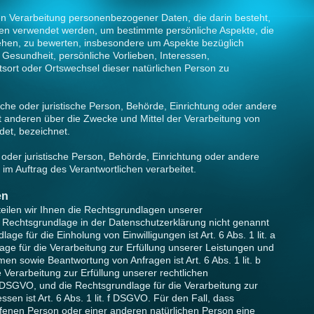
rten Verarbeitung personenbezogener Daten, die darin besteht,
n verwendet werden, um bestimmte persönliche Aspekte, die
iehen, zu bewerten, insbesondere um Aspekte bezüglich
, Gesundheit, persönliche Vorlieben, Interessen,
ltsort oder Ortswechsel dieser natürlichen Person zu
rliche oder juristische Person, Behörde, Einrichtung oder andere
it anderen über die Zwecke und Mittel der Verarbeitung von
et, bezeichnet.
e oder juristische Person, Behörde, Einrichtung oder andere
im Auftrag des Verantwortlichen verarbeitet.
en
ilen wir Ihnen die Rechtsgrundlagen unserer
e Rechtsgrundlage in der Datenschutzerklärung nicht genannt
age für die Einholung von Einwilligungen ist Art. 6 Abs. 1 lit. a
ge für die Verarbeitung zur Erfüllung unserer Leistungen und
n sowie Beantwortung von Anfragen ist Art. 6 Abs. 1 lit. b
Verarbeitung zur Erfüllung unserer rechtlichen
. c DSGVO, und die Rechtsgrundlage für die Verarbeitung zur
sen ist Art. 6 Abs. 1 lit. f DSGVO. Für den Fall, dass
ffenen Person oder einer anderen natürlichen Person eine