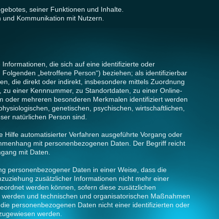
gebotes, seiner Funktionen und Inhalte.
n und Kommunikation mit Nutzern.
nformationen, die sich auf eine identifizierte oder
m Folgenden „betroffene Person“) beziehen; als identifizierbar
n, die direkt oder indirekt, insbesondere mittels Zuordnung
zu einer Kennnummer, zu Standortdaten, zu einer Online-
m oder mehreren besonderen Merkmalen identifiziert werden
hysiologischen, genetischen, psychischen, wirtschaftlichen,
ieser natürlichen Person sind.
ne Hilfe automatisierter Verfahren ausgeführte Vorgang oder
mmenhang mit personenbezogenen Daten. Der Begriff reicht
mgang mit Daten.
ng personenbezogener Daten in einer Weise, dass die
ziehung zusätzlicher Informationen nicht mehr einer
geordnet werden können, sofern diese zusätzlichen
t werden und technischen und organisatorischen Maßnahmen
 die personenbezogenen Daten nicht einer identifizierten oder
n zugewiesen werden.