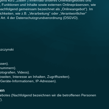
end kurz „Daten“) innerhalb unseres Onlineangebotes und
 Funktionen und Inhalte sowie externen Onlinepräsenzen, wie
 (nachfolgend gemeinsam bezeichnet als „Onlineangebot“). Im
ichkeiten, wie z.B. „Verarbeitung“ oder „Verantwortlicher“
im Art. 4 der Datenschutzgrundverordnung (DSGVO).
szczynski
ssen).
onnummern).
otografien, Videos).
eiten, Interesse an Inhalten, Zugriffszeiten).
 Geräte-Informationen, IP-Adressen).
nen
ebotes (Nachfolgend bezeichnen wir die betroffenen Personen
).