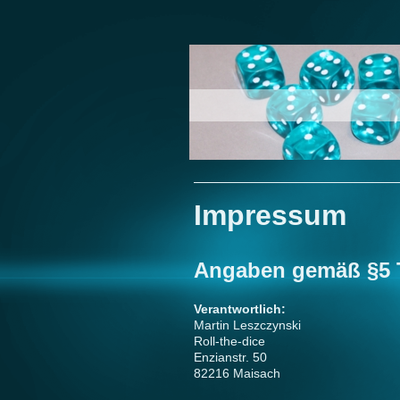
"Roll-the-di
Impressum
Angaben gemäß §5
Verantwortlich:
Martin Leszczynski
Roll-the-dice
Enzianstr. 50
82216 Maisach