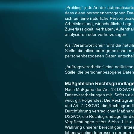
„Profiling“ jede Art der automatisie
dass diese personenbezogenen Date
sich auf eine natürliche Person bez
Arbeitsleistung, wirtschaftliche Lage
Zuverlässigkeit, Verhalten, Aufentha
analysieren oder vorherzusagen.
Als „Verantwortlicher“ wird die natü
Stelle, die allein oder gemeinsam m
personenbezogenen Daten entscheid
„Auftragsverarbeiter“ eine natürlich
Stelle, die personenbezogene Daten 
Maßgebliche Rechtsgrundlag
Nach Maßgabe des Art. 13 DSGVO te
Datenverarbeitungen mit. Sofern di
wird, gilt Folgendes: Die Rechtsgrundl
und Art. 7 DSGVO, die Rechtsgrundla
Durchführung vertraglicher Maßnahme
DSGVO, die Rechtsgrundlage für die 
Verpflichtungen ist Art. 6 Abs. 1 lit
Wahrung unserer berechtigten Interes
lebenswichtige Interessen der betro