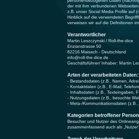
personenbezogenen Daten (nachfolg
der mit ihm verbundenen Webseiten,
z.B. unser Social Media Profile auf
Hinblick auf die verwendeten Begriffl
verweisen wir auf die Definitionen 
Verantwortlicher
Martin Leszczynski / Roll-the-dice
Enzianstrasse 50
82216 Maisach - Deutschland
info@roll-the-dice.de
Geschäftsführer/ Inhaber: Martin Le
Arten der verarbeiteten Daten:
- Bestandsdaten (z.B., Namen, Adre
- Kontaktdaten (z.B., E-Mail, Telef
- Inhaltsdaten (z.B., Texteingaben, F
- Nutzungsdaten (z.B., besuchte Webs
- Meta-/Kommunikationsdaten (z.B.,
Kategorien betroffener Perso
Besucher und Nutzer des Onlineang
zusammenfassend auch als „Nutzer“
Zweck der Verarbeitung