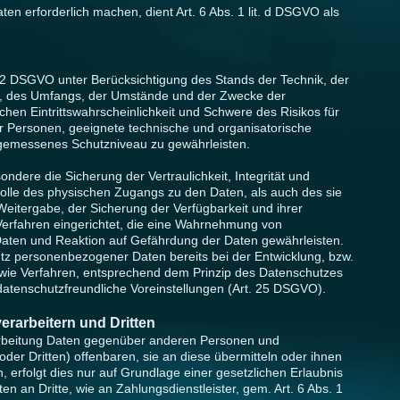
n erforderlich machen, dient Art. 6 Abs. 1 lit. d DSGVO als
32 DSGVO unter Berücksichtigung des Stands der Technik, der
t, des Umfangs, der Umstände und der Zwecke der
chen Eintrittswahrscheinlichkeit und Schwere des Risikos für
er Personen, geeignete technische und organisatorische
emessenes Schutzniveau zu gewährleisten.
ere die Sicherung der Vertraulichkeit, Integrität und
rolle des physischen Zugangs zu den Daten, als auch des sie
Weitergabe, der Sicherung der Verfügbarkeit und ihrer
erfahren eingerichtet, die eine Wahrnehmung von
aten und Reaktion auf Gefährdung der Daten gewährleisten.
tz personenbezogener Daten bereits bei der Entwicklung, bzw.
wie Verfahren, entsprechend dem Prinzip des Datenschutzes
datenschutzfreundliche Voreinstellungen (Art. 25 DSGVO).
rarbeitern und Dritten
rbeitung Daten gegenüber anderen Personen und
der Dritten) offenbaren, sie an diese übermitteln oder ihnen
, erfolgt dies nur auf Grundlage einer gesetzlichen Erlaubnis
en an Dritte, wie an Zahlungsdienstleister, gem. Art. 6 Abs. 1